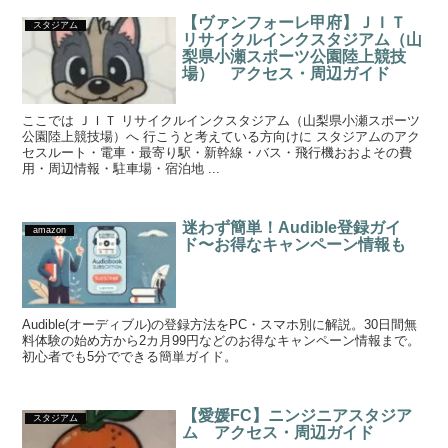
【ヴァンフォーレ甲府】ＪＩＴ
スタジアム
リサイクルインクスタジアム（山
梨県小瀬スポーツ公園陸上競技
場） アクセス・周辺ガイド
ここでは ＪＩＴ リサイクルインクスタジアム（山梨県小瀬スポーツ
公園陸上競技場）へ 行こうと考えている方向けに スタジアムのアク
セスルート・電車・最寄り駅・新幹線・バス・飛行機おおよその費
用・周辺情報・駐車場・宿泊地 ...
迷わず簡単！Audible登録ガイ
amazon
ド〜お得なキャンペーン情報も
Audible(オーディブル)の登録方法をPC・スマホ別に解説。30日間無
料体験の始め方から2カ月99円などのお得なキャンペーン情報まで。
初心者でも5分でできる簡単ガイド。
【愛媛FC】ニンジニアスタジア
スタジアム
ム アクセス・周辺ガイド