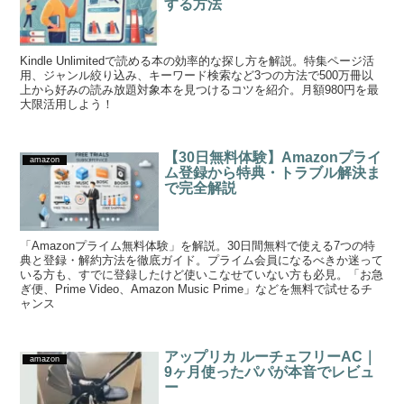
する方法
Kindle Unlimitedで読める本の効率的な探し方を解説。特集ページ活
用、ジャンル絞り込み、キーワード検索など3つの方法で500万冊以
上から好みの読み放題対象本を見つけるコツを紹介。月額980円を最
大限活用しよう！
【30日無料体験】Amazonプライ
amazon
ム登録から特典・トラブル解決ま
で完全解説
「Amazonプライム無料体験」を解説。30日間無料で使える7つの特
典と登録・解約方法を徹底ガイド。プライム会員になるべきか迷って
いる方も、すでに登録したけど使いこなせていない方も必見。「お急
ぎ便、Prime Video、Amazon Music Prime」などを無料で試せるチ
ャンス
アップリカ ルーチェフリーAC｜
amazon
9ヶ月使ったパパが本音でレビュ
ー