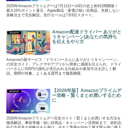
2025年Amazonプライムデーは7月11日〜14日の史上初4日間開催！
最大16%ポイント還元、Apple製品・家電の狙い目商品、失敗しない
攻略法まで完全解説。先行セールは7月8日スタート。
Amazon配達ドライバー ありがと
amazon
うキャンペーン|あなたの気持ち
を伝えるやり方
Amazonの新サービス「ドライバーさんにありがとうキャンペーン」
の完全ガイド。アレクサやアプリから簡単に感謝を伝えられ、ドライ
バーさんに500円の謝礼が支払われる仕組みや参加方法を詳しく解
説。期間や対象、よくある質問まで徹底網羅。
【2026年版】Amazonプライムデ
amazon
ー攻略 – 賢くまとめ買いするため
に
2026年Amazonプライムデー完全ガイド！賢くまとめ買いする方法を
徹底解説。事前準備・狙い目商品・キャンペーン活用術まで、節約志
向の方必見の攻略法をお届け。今すぐ準備を始めて最大限お得に購入