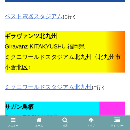
ベスト電器スタジアム
に行く
ギラヴァンツ北九州
Giravanz KITAKYUSHU 福岡県
ミクニワールドスタジアム北九州〈北九州市
小倉北区〉
ミクニワールドスタジアム北九州
に行く
サガン鳥栖
Sagan TOSU 佐賀県
メニュー
ホーム
検索
トップ
サイドバー
駅前不動産スタジアム〈鳥栖市〉