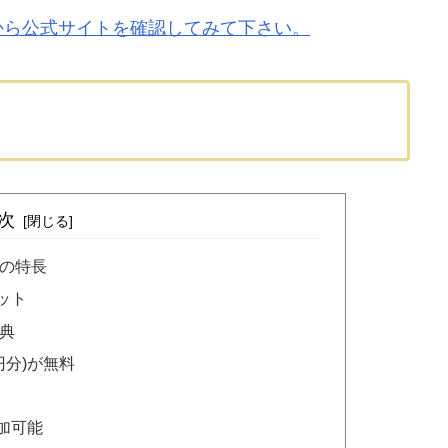
から公式サイトを確認してみて下さい。
次
つの特長
ット
特典
円分)が無料
加可能