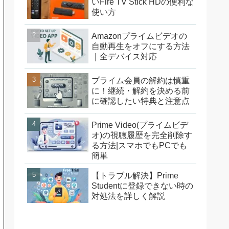
いFire TV Stick HDの便利な
使い方
Amazonプライムビデオの
自動再生をオフにする方法
｜全デバイス対応
プライム会員の解約は慎重
に！継続・解約を決める前
に確認したい特典と注意点
Prime Video(プライムビデ
オ)の視聴履歴を完全削除す
る方法|スマホでもPCでも
簡単
【トラブル解決】Prime
Studentに登録できない時の
対処法を詳しく解説