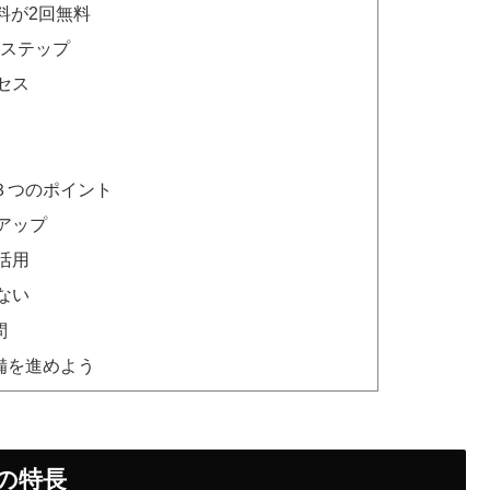
送料が2回無料
3ステップ
セス
３つのポイント
アップ
活用
ない
問
備を進めよう
つの特長