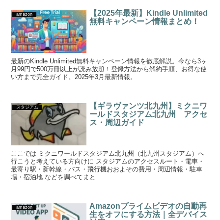
【2025年最新】Kindle Unlimited
amazon
無料キャンペーン情報まとめ！
最新のKindle Unlimited無料キャンペーン情報を徹底解説。今なら3ヶ
月99円で500万冊以上が読み放題！登録方法から解約手順、お得な使
い方まで完全ガイド。2025年3月最新情報。
【ギラヴァンツ北九州】ミクニワ
スタジアム
ールドスタジアム北九州 アクセ
ス・周辺ガイド
ここでは ミクニワールドスタジアム北九州（北九州スタジアム）へ
行こうと考えている方向けに スタジアムのアクセスルート・電車・
最寄り駅・新幹線・バス・飛行機おおよその費用・周辺情報・駐車
場・宿泊地 などを調べてまと...
Amazonプライムビデオの自動再
amazon
生をオフにする方法｜全デバイス