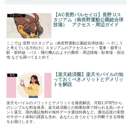
【AC長野パルセイロ】長野 Uス
スタジアム
タジアム（南長野運動公園総合球
技場） アクセス・周辺ガイド
ここでは 長野 Uスタジアム（南長野運動公園総合球技場）へ 行こう
と考えている方向けに スタジアムのアクセスルート・電車・最寄り
駅・新幹線・バス・飛行機おおよその費用・周辺情報・駐車場・宿泊
地 などを調べてまとめて...
【楽天経済圏】楽天モバイルの知
楽天
っておくべきメリットとデメリッ
トを解説
楽天モバイルのメリットとデメリットを徹底解説。月額1,078円から
のシンプルな料金体系、楽天経済圏との相乗効果で得られる高いポイ
ント還元、国内通話無料や海外データ通信特典など。通信品質の実態
やサポート体制の課題も含め、あなたに合うかどうか判断できる情報
をお届けします。