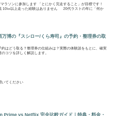
回神戸マラソンに参加します 「とにかく完走すること」が目標です！
 10㎞以上走った経験はありません 20代ラストの年に「何か
西万博の『スシロー/くら寿司』の予約・整理券の取
予約はどう取る？整理券の仕組みは？実際の体験談をもとに、確実
避のコツを詳しく解説します。
聞いてください
n Prime vs Netflix 完全比較ガイド｜特典・料金・