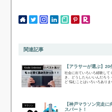
関連記事
【アラサーが選ぶ】20
Kindle Unlimited
社会に出ていろいろ経験してく
き、どうしたらいいんだろう
ど 悩むことはいろいろありません
【神戸マラソン完走に
マラソン
スパート！