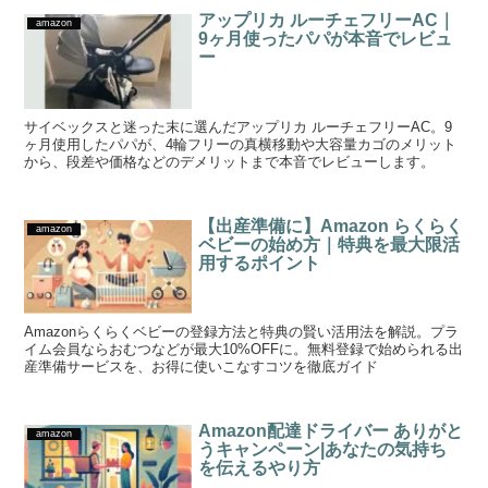
アップリカ ルーチェフリーAC｜
amazon
9ヶ月使ったパパが本音でレビュ
ー
サイベックスと迷った末に選んだアップリカ ルーチェフリーAC。9
ヶ月使用したパパが、4輪フリーの真横移動や大容量カゴのメリット
から、段差や価格などのデメリットまで本音でレビューします。
【出産準備に】Amazon らくらく
amazon
ベビーの始め方｜特典を最大限活
用するポイント
Amazonらくらくベビーの登録方法と特典の賢い活用法を解説。プラ
イム会員ならおむつなどが最大10%OFFに。無料登録で始められる出
産準備サービスを、お得に使いこなすコツを徹底ガイド
Amazon配達ドライバー ありがと
amazon
うキャンペーン|あなたの気持ち
を伝えるやり方