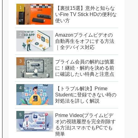
【裏技15選】意外と知らな
いFire TV Stick HDの便利な
使い方
Amazonプライムビデオの
自動再生をオフにする方法
｜全デバイス対応
プライム会員の解約は慎重
に！継続・解約を決める前
に確認したい特典と注意点
【トラブル解決】Prime
Studentに登録できない時の
対処法を詳しく解説
Prime Video(プライムビデ
オ)の視聴履歴を完全削除す
る方法|スマホでもPCでも
簡単