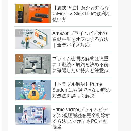
【裏技15選】意外と知らな
いFire TV Stick HDの便利な
使い方
Amazonプライムビデオの
自動再生をオフにする方法
｜全デバイス対応
プライム会員の解約は慎重
に！継続・解約を決める前
に確認したい特典と注意点
【トラブル解決】Prime
Studentに登録できない時の
対処法を詳しく解説
Prime Video(プライムビデ
オ)の視聴履歴を完全削除す
る方法|スマホでもPCでも
簡単