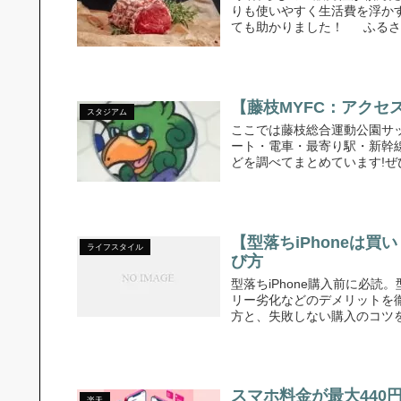
りも使いやすく生活費を浮か
ても助かりました！ ふるさと
【藤枝MYFC：アク
スタジアム
ここでは藤枝総合運動公園サ
ート・電車・最寄り駅・新幹
どを調べてまとめています!ぜひ
【型落ちiPhoneは
ライフスタイル
び方
型落ちiPhone購入前に必読。
リー劣化などのデメリットを徹底解
方と、失敗しない購入のコツ
スマホ料金が最大44
楽天