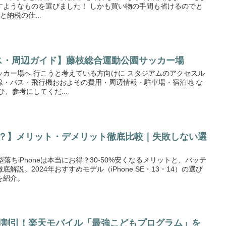
すようなものを選びました！ しかも買い物の手間も省けるのでと
納税の仕...
セス・周辺ガイド】藤枝総合運動公園サッカー場
ッカー場へ 行こうと考えている方向けに スタジアムのアクセスル
線・バス・飛行機おおよその費用・周辺情報・駐車場・宿泊地 な
、参考にしてくだ...
買い？】メリット・デメリット徹底比較｜失敗しない選
型落ちiPhoneは本当にお得？30-50%安くなるメリットと、バッテ
説。2024年おすすめモデル（iPhone SE・13・14）の選び
を紹介。
0円割引！楽天モバイル「最強こどもプログラム」を