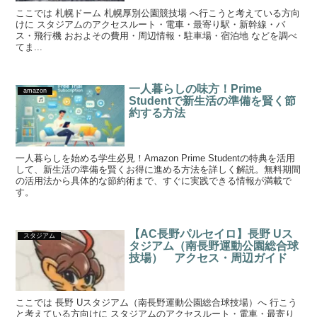
ここでは 札幌ドーム 札幌厚別公園競技場 へ行こうと考えている方向
けに スタジアムのアクセスルート・電車・最寄り駅・新幹線・バ
ス・飛行機 おおよその費用・周辺情報・駐車場・宿泊地 などを調べ
てま...
一人暮らしの味方！Prime
amazon
Studentで新生活の準備を賢く節
約する方法
一人暮らしを始める学生必見！Amazon Prime Studentの特典を活用
して、新生活の準備を賢くお得に進める方法を詳しく解説。無料期間
の活用法から具体的な節約術まで、すぐに実践できる情報が満載で
す。
【AC長野パルセイロ】長野 Uス
スタジアム
タジアム（南長野運動公園総合球
技場） アクセス・周辺ガイド
ここでは 長野 Uスタジアム（南長野運動公園総合球技場）へ 行こう
と考えている方向けに スタジアムのアクセスルート・電車・最寄り