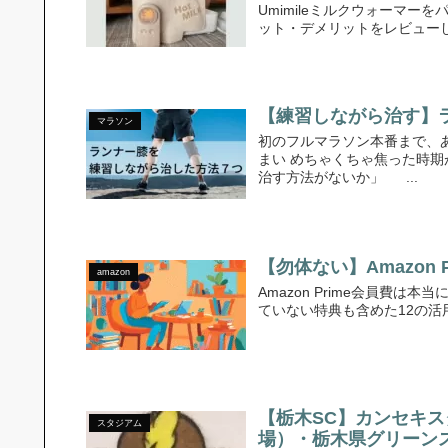
Umimileミルクウォーマ
ット・デメリットをレビュー
【練習しながら治す】
マラソン
初のフルマラソン本番まで、あ
まい めちゃくちゃ焦った時期
治す方法がないか」 ...
【勿体ない】Amazon
amazon
Amazon Prime会員費
ていない特典も含めた12の
【栃木SC】カンセキ
スタジアム
場）・栃木県グリーン