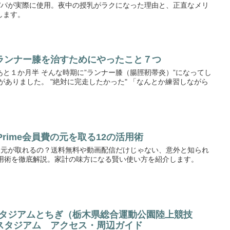
ーをパパが実際に使用。夜中の授乳がラクになった理由と、正直なメリ
します。
ランナー膝を治すためにやったこと７つ
と１か月半 そんな時期に”ランナー膝（腸脛靭帯炎）”になってし
がありました。 "絶対に完走したかった" 「なんとか練習しながら
 Prime会員費の元を取る12の活用術
は本当に元が取れるの？送料無料や動画配信だけじゃない、意外と知られ
活用術を徹底解説。家計の味方になる賢い使い方を紹介します。
スタジアムとちぎ（栃木県総合運動公園陸上競技
スタジアム アクセス・周辺ガイド