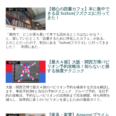
【都心の読書カフェ】本に集中で
旅行・おでかけ
きる店 fuzkue(フズクエ)に行って
きた！
「都内で、どこか落ち着いて本でも読めるところはないかな？」
と、探していたところ「読書するために特化したカフェ」がある。
とのことだったので、初台にある「fuzkue(フズクエ)」に行ってきま
した！ 利用にあた...
【最大４個】大阪・関西万博パビ
国内旅行
リオン予約攻略法！知らないと損
する抽選テクニック
大阪・関西万博で最大４個のパビリオン予約を確保する方法を解説し
ます。事前予約3枠と当日の予約テクニック、グループ予約、当日予
約の攻略法、予約なしパビリオンの活用術まで完全網羅。待ち時間を
減らし、効率的に多くのパビリオンを楽しむための徹底ガイド。
【家具・家電】Amazonプライム
amazon