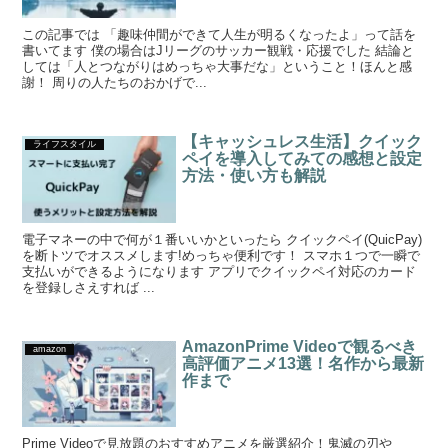
この記事では 「趣味仲間ができて人生が明るくなったよ」って話を
書いてます 僕の場合はJリーグのサッカー観戦・応援でした 結論と
しては「人とつながりはめっちゃ大事だな」ということ！ほんと感
謝！ 周りの人たちのおかげで...
【キャッシュレス生活】クイック
ライフスタイル
ペイを導入してみての感想と設定
方法・使い方も解説
電子マネーの中で何が１番いいかといったら クイックペイ(QuicPay)
を断トツでオススメします!めっちゃ便利です！ スマホ１つで一瞬で
支払いができるようになります アプリでクイックペイ対応のカード
を登録しさえすれば ...
AmazonPrime Videoで観るべき
amazon
高評価アニメ13選！名作から最新
作まで
Prime Videoで見放題のおすすめアニメを厳選紹介！鬼滅の刃や