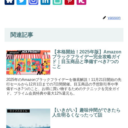
yasson
関連記事
【本格開始！2025年版】Amazon
amazon
ブラックフライデー完全攻略ガイ
ド｜目玉商品と準備すべき7つの
こと
2025年のAmazonブラックフライデーを徹底解説！11月21日開始の先
行セールから12月1日までの7日間開催。目玉商品の予想割引率や準
備すべき7つのこと、お得に買い物するためのテクニックを完全ガイ
ド。プライム会員特典や最大12%還元も。
【いきがい】趣味仲間ができたら
ライフスタイル
人生明るくなったって話