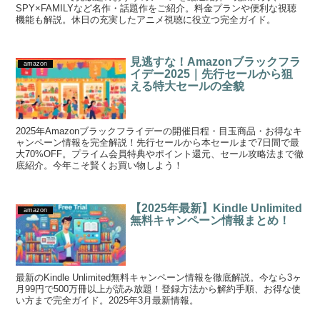
SPY×FAMILYなど名作・話題作をご紹介。料金プランや便利な視聴
機能も解説。休日の充実したアニメ視聴に役立つ完全ガイド。
見逃すな！Amazonブラックフラ
amazon
イデー2025｜先行セールから狙
える特大セールの全貌
2025年Amazonブラックフライデーの開催日程・目玉商品・お得なキ
ャンペーン情報を完全解説！先行セールから本セールまで7日間で最
大70%OFF。プライム会員特典やポイント還元、セール攻略法まで徹
底紹介。今年こそ賢くお買い物しよう！
【2025年最新】Kindle Unlimited
amazon
無料キャンペーン情報まとめ！
最新のKindle Unlimited無料キャンペーン情報を徹底解説。今なら3ヶ
月99円で500万冊以上が読み放題！登録方法から解約手順、お得な使
い方まで完全ガイド。2025年3月最新情報。