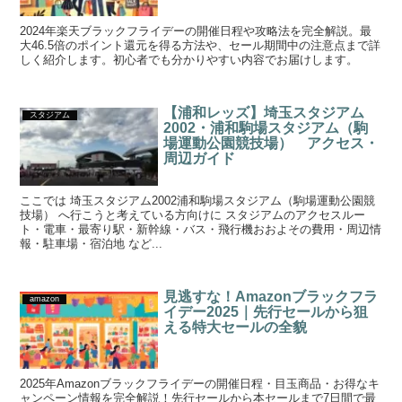
2024年楽天ブラックフライデーの開催日程や攻略法を完全解説。最
大46.5倍のポイント還元を得る方法や、セール期間中の注意点まで詳
しく紹介します。初心者でも分かりやすい内容でお届けします。
【浦和レッズ】埼玉スタジアム
スタジアム
2002・浦和駒場スタジアム（駒
場運動公園競技場） アクセス・
周辺ガイド
ここでは 埼玉スタジアム2002浦和駒場スタジアム（駒場運動公園競
技場） へ行こうと考えている方向けに スタジアムのアクセスルー
ト・電車・最寄り駅・新幹線・バス・飛行機おおよその費用・周辺情
報・駐車場・宿泊地 など...
見逃すな！Amazonブラックフラ
amazon
イデー2025｜先行セールから狙
える特大セールの全貌
2025年Amazonブラックフライデーの開催日程・目玉商品・お得なキ
ャンペーン情報を完全解説！先行セールから本セールまで7日間で最