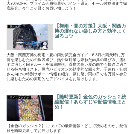
大70%OFF。プライム会員特典やポイント還元、セール攻略法まで徹
底紹介。今年こそ賢くお買い物しよう！
【梅雨・夏の対策】大阪・関西万
国内旅行
博の濡れない楽しみ方と効率よく
回るコツ
大阪・関西万博の梅雨・夏の雨対策完全ガイド！6-8月の雨天時に万
博を楽しむための服装選び、熱中症対策も兼ねた雨具の選び方、濡れ
ずに涼しく回るルートを徹底解説。湿度の高い夏の雨でも快適に過ご
せる持ち物リスト、屋内パビリオンの効率的な回り方、子連れ・妊婦
さん向けの特別サポート情報も紹介。蒸し暑い雨の日でも万博を存分
に楽しむための実用的なアドバイスをお届けします。
【随時更新】金色のガッシュ２続
ライフスタイル
編配信！あらすじや配信情報まと
め！
【金色のガッシュ２】についての最新情報・どこで読めるのか、配信
日を随時更新してお届けします