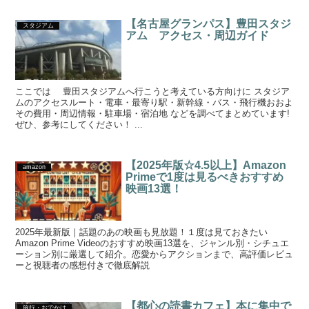
【名古屋グランパス】豊田スタジ
スタジアム
アム アクセス・周辺ガイド
ここでは 豊田スタジアムへ行こうと考えている方向けに スタジア
ムのアクセスルート・電車・最寄り駅・新幹線・バス・飛行機おおよ
その費用・周辺情報・駐車場・宿泊地 などを調べてまとめています!
ぜひ、参考にしてください！ ...
【2025年版☆4.5以上】Amazon
amazon
Primeで1度は見るべきおすすめ
映画13選！
2025年最新版｜話題のあの映画も見放題！１度は見ておきたい
Amazon Prime Videoのおすすめ映画13選を、ジャンル別・シチュエ
ーション別に厳選して紹介。恋愛からアクションまで、高評価レビュ
ーと視聴者の感想付きで徹底解説
【都心の読書カフェ】本に集中で
旅行・おでかけ