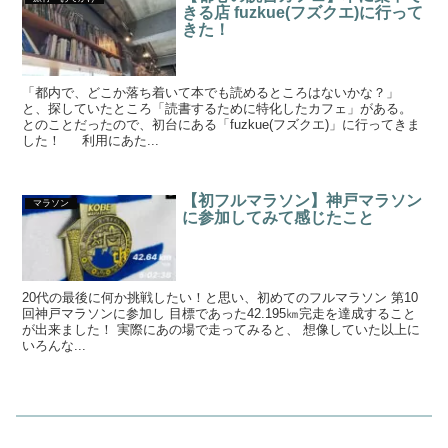
きる店 fuzkue(フズクエ)に行って
きた！
「都内で、どこか落ち着いて本でも読めるところはないかな？」
と、探していたところ「読書するために特化したカフェ」がある。
とのことだったので、初台にある「fuzkue(フズクエ)」に行ってきま
した！ 利用にあた...
【初フルマラソン】神戸マラソン
マラソン
に参加してみて感じたこと
20代の最後に何か挑戦したい！と思い、初めてのフルマラソン 第10
回神戸マラソンに参加し 目標であった42.195㎞完走を達成すること
が出来ました！ 実際にあの場で走ってみると、 想像していた以上に
いろんな...