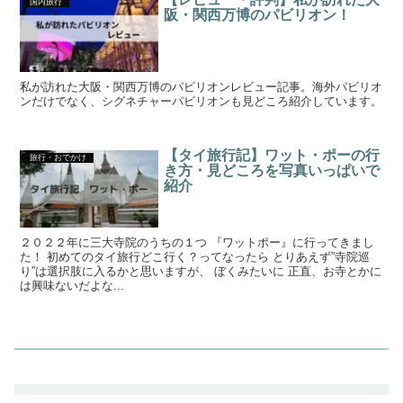
国内旅行
阪・関西万博のパビリオン！
私が訪れた大阪・関西万博のパビリオンレビュー記事。海外パビリオ
ンだけでなく、シグネチャーパビリオンも見どころ紹介しています。
【タイ旅行記】ワット・ポーの行
旅行・おでかけ
き方・見どころを写真いっぱいで
紹介
２０２２年に三大寺院のうちの１つ 『ワットポー』に行ってきまし
た！ 初めてのタイ旅行どこ行く？ってなったら とりあえず”寺院巡
り”は選択肢に入るかと思いますが、 ぼくみたいに 正直、お寺とかに
は興味ないだよな...