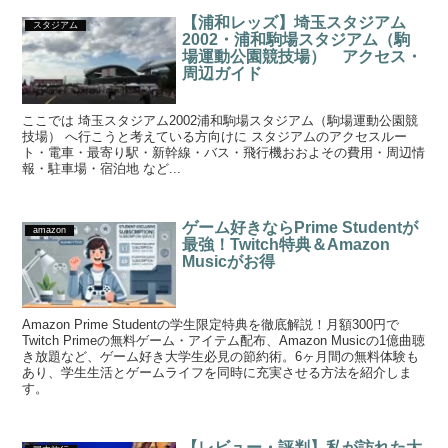
【浦和レッズ】埼玉スタジアム
スタジアム
2002・浦和駒場スタジアム（駒
場運動公園競技場） アクセス・
周辺ガイド
ここでは 埼玉スタジアム2002浦和駒場スタジアム（駒場運動公園競
技場） へ行こうと考えている方向けに スタジアムのアクセスルー
ト・電車・最寄り駅・新幹線・バス・飛行機おおよその費用・周辺情
報・駐車場・宿泊地 など...
ゲーム好きならPrime Studentが
amazon
最強！Twitch特典＆Amazon
Musicがお得
Amazon Prime Studentの学生限定特典を徹底解説！月額300円で
Twitch Primeの無料ゲーム・アイテム配布、Amazon Musicの1億曲聴
き放題など、ゲーム好き大学生必見の節約術。6ヶ月間の無料体験も
あり、学生生活とゲームライフを同時に充実させる方法を紹介しま
す。
【レビュー・評判】私が訪れた大