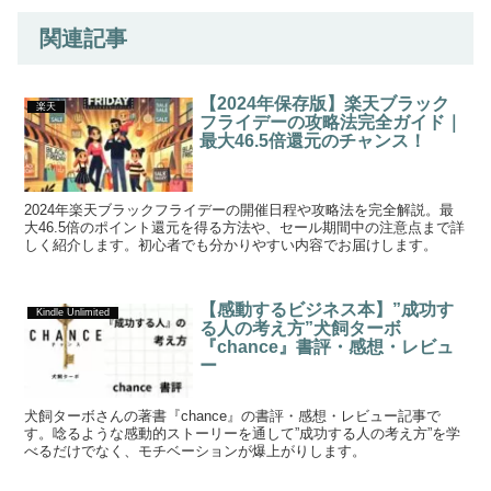
関連記事
【2024年保存版】楽天ブラック
楽天
フライデーの攻略法完全ガイド｜
最大46.5倍還元のチャンス！
2024年楽天ブラックフライデーの開催日程や攻略法を完全解説。最
大46.5倍のポイント還元を得る方法や、セール期間中の注意点まで詳
しく紹介します。初心者でも分かりやすい内容でお届けします。
【感動するビジネス本】”成功す
Kindle Unlimited
る人の考え方”犬飼ターボ
『chance』書評・感想・レビュ
ー
犬飼ターボさんの著書『chance』の書評・感想・レビュー記事で
す。唸るような感動的ストーリーを通して”成功する人の考え方”を学
べるだけでなく、モチベーションが爆上がりします。