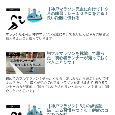
【神戸マラソン完走に向けて】９
マラソン
月の練習：５～１０キロを走る！
長い距離に慣れる
マラソン初心者が神戸マラソン完走に向けて取り組んだ９月の練習記
録と考えたこと綴っていきます
初フルマラソンを挑戦して思っ
マラソン
た、初心者ランナーが知っておく
べきこと５つ！
初めてのフルマラソン！せっかくなら、楽しみながら完走したいです
よね？ そこで、ぼくが初めてのフルマラソンを走り終えて 初心者ラ
ンナーの方が事前に ”知っておいた方が良いと思ったことを５つ！”紹
介したいと思います 「...
【神戸マラソン】8月の練習記
マラソン
録：走る習慣をつくる！継続のコ
ツをつかむ