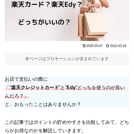
2025.03.07
2022.03.26
本ページはプロモーションが含まれています
お店で支払いの際に
「”
楽天クレジットカード
”と”
Edy
”どっち
を
使う
のが
良い
んだろ？」
と、おもったことはありませんか？
この記事ではポイントの貯めやすさを比較してみて、どち
らがお得なのかを解説していきます。